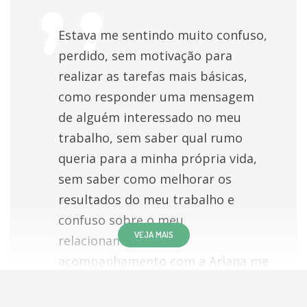
Laudo Cirurgia Bariátrica
individualmente
Estava me sentindo muito confuso,
Psicologia Aplicada à Saúde
individualmente
perdido, sem motivação para
realizar as tarefas mais básicas,
Treinamento intercultural
individualmente
como responder uma mensagem
de alguém interessado no meu
Retorno de consulta psicologia
individualmente
trabalho, sem saber qual rumo
queria para a minha própria vida,
Acompanhamento Terapêutico (AT)
individualmente
sem saber como melhorar os
resultados do meu trabalho e
Apoio à amamentação
individualmente
confuso sobre o meu
VEJA MAIS
Apoio à Inclusão Escolar
individualmente
relacionamento. O
acompanhamento com a Ariana me
Tratamento Psiquiatrico Em Hospital Especializado
ajudou a me levantar do fundo do
- B Nivel I
poço e, aos poucos, voltar a