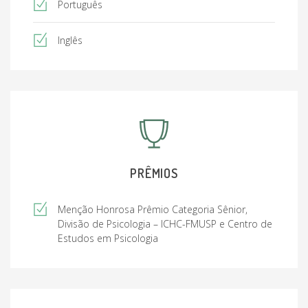
Português
Treinamento em Entrevista Motivacional, King´s
Inglês
College London, Inglaterra, 2012
PRÊMIOS
Menção Honrosa Prêmio Categoria Sênior,
Divisão de Psicologia – ICHC-FMUSP e Centro de
Estudos em Psicologia