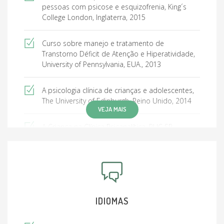
pessoas com psicose e esquizofrenia, King´s
College London, Inglaterra, 2015
Curso sobre manejo e tratamento de
Transtorno Déficit de Atenção e Hiperatividade,
University of Pennsylvania, EUA., 2013
A psicologia clínica de crianças e adolescentes,
The University of Edinburgh, Reino Unido, 2014
VEJA MAIS
A Criança na Clínica Psicanalítica, PUC SP -
Derdic, São Paulo, Brasil, 2006
Especialista em Problemas da Infância e
Adolescência, Centro Lydia Coriat, 2018
Vivendo com Demência: Impacto nos indivíduos,
IDIOMAS
cuidadores, comunidades e sociedade, John
Hopkins School of Nursing, EUA, 2016