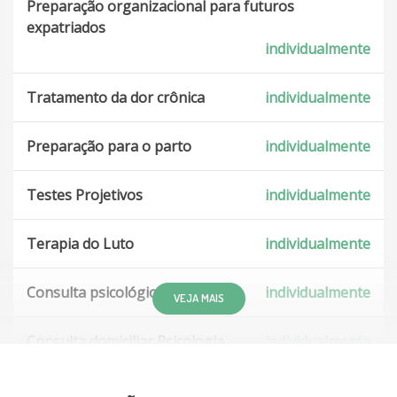
Preparação organizacional para futuros
expatriados
individualmente
Tratamento da dor crônica
individualmente
Preparação para o parto
individualmente
Testes Projetivos
individualmente
Terapia do Luto
individualmente
Consulta psicológica domiciliar
individualmente
VEJA MAIS
Consulta domiciliar Psicologia
individualmente
Consulta domiciliar Psicanálise
individualmente