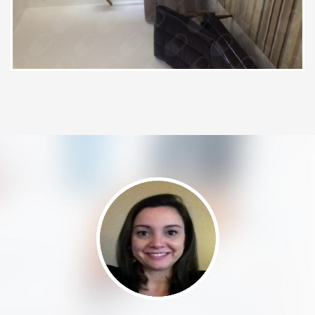
resolver o meu problema me
Atendimento em crise suicida
individualmente
"obrigaria" a abrir mão do meu
fundo do poço, que já estava
Tratamento do TDAH
individualmente
ficando confortável. Antes do nosso
trabalho, eu jamais deixaria um
Saúde Escolar
individualmente
comentário desses em público,
Consulta psicológica do idoso
individualmente
expondo tanto minhas
vulnerabilidades, mesmo sabendo
Orientação intercultural
individualmente
que o meu nome ficará oculto.
Enfim, parece que está na hora de
Tratamento psicanalítico para crianças e
voltar a me comprometer. :) A
adolescentes
atenção que a Ariana dedica, a
individualmente
capacidade de ligar pontos que
Psicoterapia Psicanalítica
individualmente
inicialmente não fazem sentido e a
precisão com que conseguia me