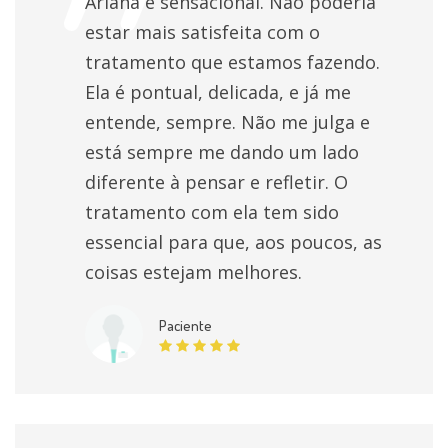
Laqueadura
Ariana é sensacional. Não poderia
individualmente
estar mais satisfeita com o
tratamento que estamos fazendo.
Preparação para parto natural
individualmente
Ela é pontual, delicada, e já me
entende, sempre. Não me julga e
Orientação profissional
individualmente
está sempre me dando um lado
diferente à pensar e refletir. O
Orientação Escolar
individualmente
tratamento com ela tem sido
essencial para que, aos poucos, as
Tratamento da ansiedade
individualmente
coisas estejam melhores.
Orientação Vocacional
individualmente
Paciente
Consulta psicológica do adulto
individualmente
Ludoterapia Individual
individualmente