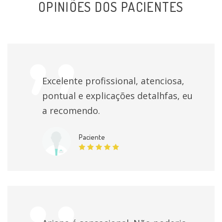
OPINIÕES DOS PACIENTES
Prevenção de recaída em adições
individualmente
Tratamento Adicção
individualmente
Psicoterapia Breve
individualmente
Excelente profissional, atenciosa,
pontual e explicações detalhfas, eu
Aconselhamento psicológico para portadores de
a recomendo.
HIV
individualmente
Paciente
Psicoterapia
individualmente
Orientação aos pais
individualmente
Avaliação Psicológica para Vasectomia e