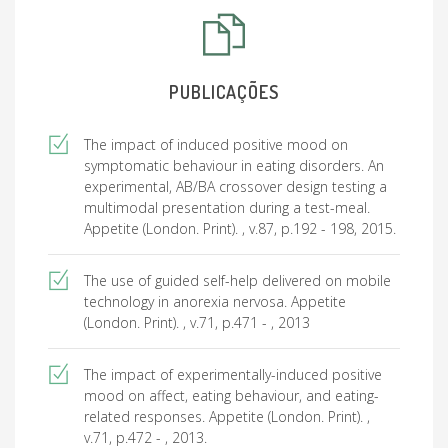
PUBLICAÇÕES
The impact of induced positive mood on
symptomatic behaviour in eating disorders. An
experimental, AB/BA crossover design testing a
multimodal presentation during a test-meal.
Appetite (London. Print). , v.87, p.192 - 198, 2015.
The use of guided self-help delivered on mobile
technology in anorexia nervosa. Appetite
(London. Print). , v.71, p.471 - , 2013
The impact of experimentally-induced positive
mood on affect, eating behaviour, and eating-
related responses. Appetite (London. Print). ,
v.71, p.472 - , 2013.