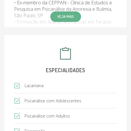
• Ex-membro da CEPPAN - Clínica de Estudos e
Pesquisa em Psicanálise da Anorexia e Bulimia,
São Paulo, SP.
VEJA MAIS
• Formação em Aplicações Clínicas em Terapia
de Casal e de Família, Sistemas Humanos -
Núcleo de Estudos e Práticas Sistêmicas, São
Paulo
• Experiência clínica:
o Acompanhamento psicoterapêutico de
crianças, adolescentes, adultos, idosos e famílias.
o Elaboração de laudos e avaliação inclusive
ESPECIALIDADES
para cirurgias, cirurgia bariátrica e vasectomia.
Lacaniana
Psicanálise com Adolescentes
Psicanálise com Adultos